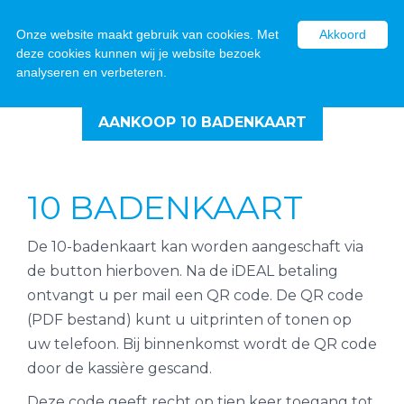
Onze website maakt gebruik van cookies. Met
Akkoord
deze cookies kunnen wij je website bezoek
analyseren en verbeteren.
AANKOOP 10 BADENKAART
10 BADENKAART
De 10-badenkaart kan worden aangeschaft via
de button hierboven. Na de iDEAL betaling
ontvangt u per mail een QR code. De QR code
(PDF bestand) kunt u uitprinten of tonen op
uw telefoon. Bij binnenkomst wordt de QR code
door de kassière gescand.
Deze code geeft recht op tien keer toegang tot