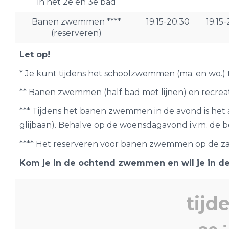
in het 2e en 3e bad
Banen zwemmen ****
19.15-20.30
19.15
(reserveren)
Let op!
* Je kunt tijdens het schoolzwemmen (ma. en wo.) 
** Banen zwemmen (half bad met lijnen) en recr
*** Tijdens het banen zwemmen in de avond is het
glijbaan). Behalve op de woensdagavond i.v.m. de 
**** Het reserveren voor banen zwemmen op de za
Kom je in de ochtend zwemmen en wil je in d
tijd