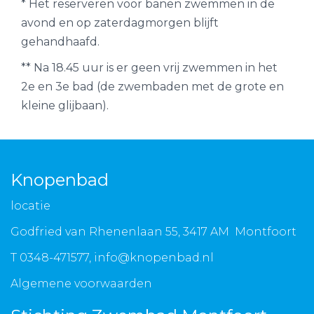
* Het reserveren voor banen zwemmen in de
avond en op zaterdagmorgen blijft
gehandhaafd.
** Na 18.45 uur is er geen vrij zwemmen in het
2e en 3e bad (de zwembaden met de grote en
kleine glijbaan).
Knopenbad
locatie
Godfried van Rhenenlaan 55, 3417 AM Montfoort
T 0348-471577,
info@knopenbad.nl
Algemene voorwaarden